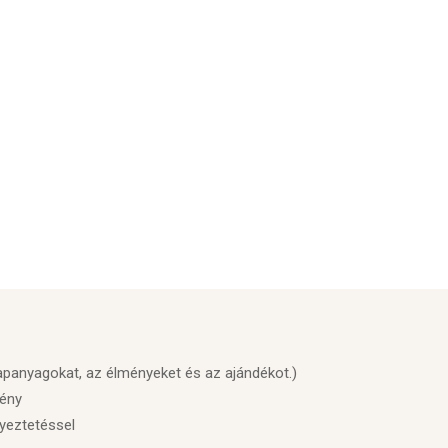
lapanyagokat, az élményeket és az ajándékot.)
mény
gyeztetéssel