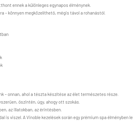
otthont ennek a különleges egynapos élménynek.
rára – könnyen megközelíthető, mégis távol a rohanástól.
atban
ek
ok
k – onnan, ahol a tészta készítése az élet természetes része.
gyszerűen, őszintén, úgy, ahogy ott szokás.
en, az illatokban, az érintésben.
is viszel. A Vinoble kezelések során egy prémium spa élményben lehe