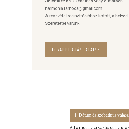
Jelentkezés:
Üzenetben vagy e-mailben
harmonia.tarnoca@gmail.com
A részvétel regisztrációhoz kötött, a helyed a
Szeretettel várunk
TOVÁBBI AJÁNLATAINK