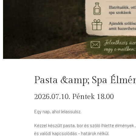
Pasta &amp; Spa Élmé
2026.07.10. Péntek 18.00
Egy nap, ahol lelassulsz.
Kézzel készült pasta, bor és szőlő ihlette élmények
és valódi kapcsolódás – határok nélkül.