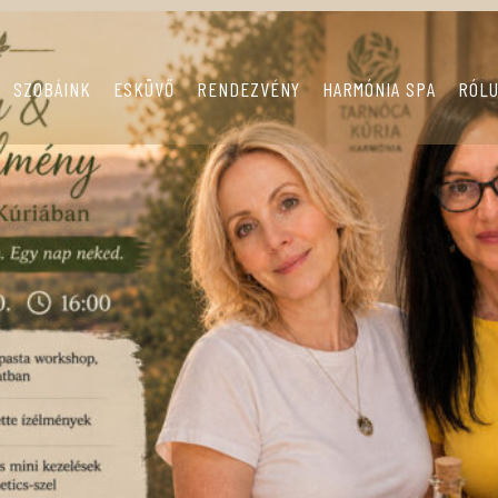
SZOBÁINK
ESKÜVŐ
RENDEZVÉNY
HARMÓNIA SPA
RÓL