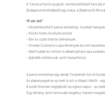
A Tarnóca Kúria nyugodt, természetközeli tere ad 
Budapesttől körülbelül egy órára, a Balatontól fél ó
Mi vár rád?
– Kézzel készített pasta workshop, toszkán hangul
– Közös főzés és közös asztal
– Bor és szőlő ihlette ízélmények
– Vinoble Cosmetics spa élmények és mini kezelés
– Illatrituálék és otthon is alkalmazható spa szokás
– Ajándék szőlőscrub, amit hazavihetsz
A pasta workshop egy darab Toszkánát hoz el hozzán
Az alapanyagok és az ízek is ezt a világot idézik – e
A szőlő finoman végigkíséri az egész napot – az ízekb
Egy élmény, amit nemcsak megélsz, hanem magaddal 