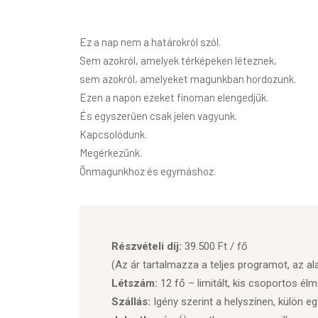
Ez a nap nem a határokról szól.
Sem azokról, amelyek térképeken léteznek,
sem azokról, amelyeket magunkban hordozunk.
Ezen a napon ezeket finoman elengedjük.
És egyszerűen csak jelen vagyunk.
Kapcsolódunk.
Megérkezünk.
Önmagunkhoz és egymáshoz.
Részvételi díj:
39.500 Ft / fő
(Az ár tartalmazza a teljes programot, az a
Létszám:
12 fő – limitált, kis csoportos él
Szállás:
Igény szerint a helyszínen, külön e