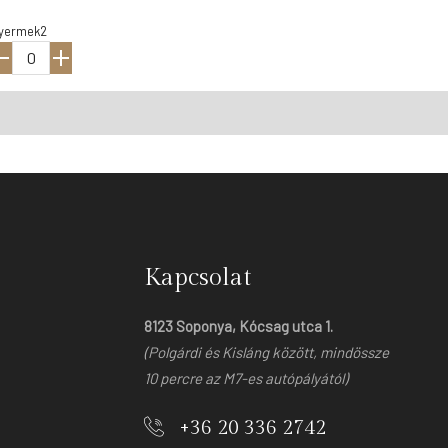
Kapcsolat
8123 Soponya, Kócsag utca 1.
(Polgárdi és Kisláng között, mindössze
10 percre az M7-es autópályától)
+36 20 336 2742