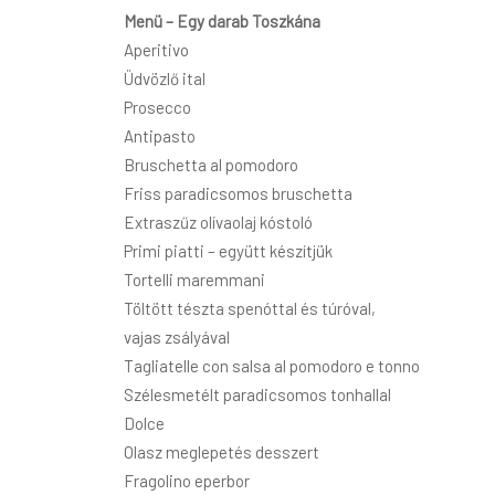
Menü – Egy darab Toszkána
Aperitivo
Üdvözlő ital
Prosecco
Antipasto
Bruschetta al pomodoro
Friss paradicsomos bruschetta
Extraszűz olívaolaj kóstoló
Primi piatti – együtt készítjük
Tortelli maremmani
Töltött tészta spenóttal és túróval,
vajas zsályával
Tagliatelle con salsa al pomodoro e tonno
Szélesmetélt paradicsomos tonhallal
Dolce
Olasz meglepetés desszert
Fragolino eperbor